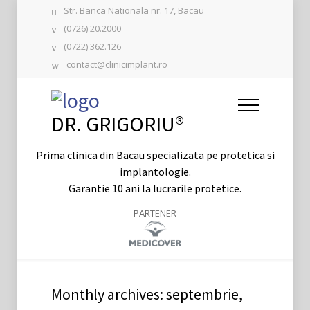
Str. Banca Nationala nr. 17, Bacau
(0726) 20.2000
(0722) 362.126
contact@clinicimplant.ro
DR. GRIGORIU®
Prima clinica din Bacau specializata pe protetica si
implantologie.
Garantie 10 ani la lucrarile protetice.
PARTENER
Monthly archives: septembrie,